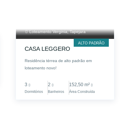
Loteamento Verginia, Tapejara
ALTO PADRÃO
CASA LEGGERO
Residência térrea de alto padrão em
loteamento novo!
3
2
152,50 m²
Dormitórios
Banheiros
Área Construída