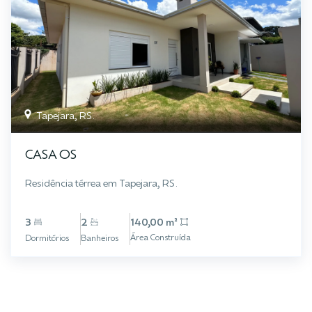
Tapejara, RS.
CASA OS
Residência térrea em Tapejara, RS.
3
2
140,00 m²
Área Construída
Dormitórios
Banheiros